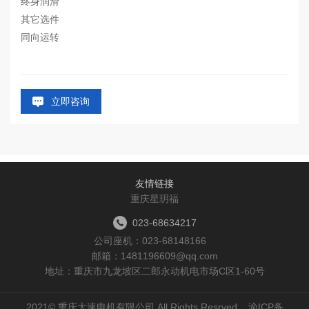
终身润滑
其它选件
同向运转
立即咨询
友情链接
重庆星玥福
023-68634217
公司座机：
023-68148166
邮箱：1481196609@qq.com
地址：重庆市九龙坡区二郎永动机电市场C区1-60号
2021© 重庆大速电机有限公司 All Rights Resrved.
渝ICP备